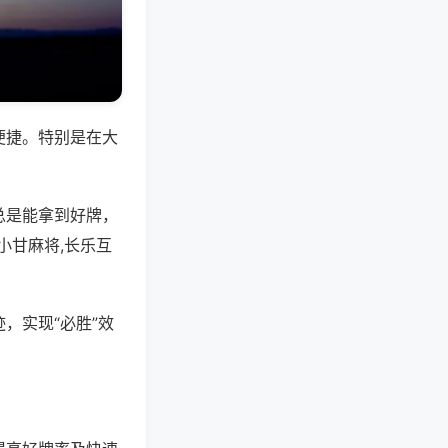
便捷。特别是在大
总是能拿到好牌，
小甘麻将,长乐互
，实现“必胜”效
。