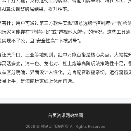
什么十打九输；支持透视全局牌型、智能出牌策略、暗杠优化、
过AI算法调整牌局结果，提升胜率。
有挂；用户可通过第三方软件实现“随意选牌”“控制牌型”“防检
玩家可能存在“牌特别好”或“透视他人牌型”的情况。这些工具
实现不平公，且“安全性高”“不被封号”。
度还原海口、三亚等地规则，红中万能百搭是核心亮点，大幅提
牌灵活多变，清一色、龙七对、杠上炮等高阶玩法策略性十足，
收益区分明确，界面设计人性化，方言配音软糯亲切，运行流畅
极易上手，是海南玩家线上休闲首选。
首页
资讯
网站地图
2026 © 神马网 版权所有 All Rights Reserved