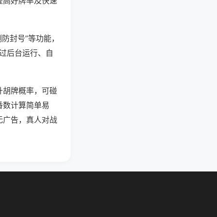
提高好牌率及快速
测防封号”等功能，
通过后台运行、自
升胡牌概率，可碰
番数计算简单易
无广告，真人对战