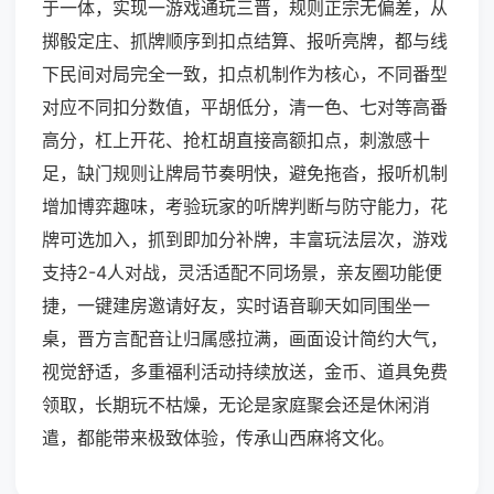
于一体，实现一游戏通玩三晋，规则正宗无偏差，从
掷骰定庄、抓牌顺序到扣点结算、报听亮牌，都与线
下民间对局完全一致，扣点机制作为核心，不同番型
对应不同扣分数值，平胡低分，清一色、七对等高番
高分，杠上开花、抢杠胡直接高额扣点，刺激感十
足，缺门规则让牌局节奏明快，避免拖沓，报听机制
增加博弈趣味，考验玩家的听牌判断与防守能力，花
牌可选加入，抓到即加分补牌，丰富玩法层次，游戏
支持2-4人对战，灵活适配不同场景，亲友圈功能便
捷，一键建房邀请好友，实时语音聊天如同围坐一
桌，晋方言配音让归属感拉满，画面设计简约大气，
视觉舒适，多重福利活动持续放送，金币、道具免费
领取，长期玩不枯燥，无论是家庭聚会还是休闲消
遣，都能带来极致体验，传承山西麻将文化。