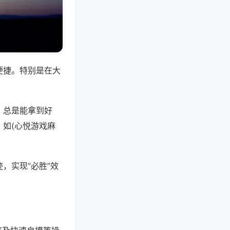
便捷。特别是在大
，总是能拿到好
如(心悦游戏麻
，实现“必胜”效
。