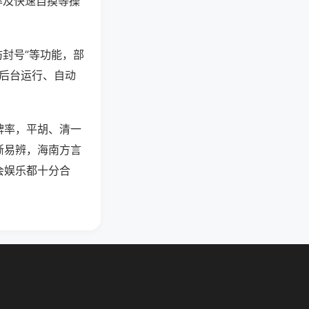
率及快速自摸等操
防封号”等功能，部
过后台运行、自动
牌率，平胡、清一
晰易辨，海南方言
会娱乐都十分合