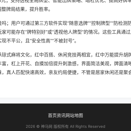
80元；支持透视全局牌型、智能出牌策略、暗杠优化、提高好牌
调整牌局结果，提升胜率。
吗；用户可通过第三方软件实现“随意选牌”“控制牌型”“防检测
家可能存在“牌特别好”或“透视他人牌型”的情况。这些工具通
现不平公，且“安全性高”“不被封号”。
承琼式麻将文化，红中百搭、休闲竞技两相宜，红中万能提升胡
丰富，杠上开花、自摸加倍提升刺激感，界面简洁美观，牌面清
味，真人匹配快速高效，亲友约局便捷，不管是居家休闲还是聚
首页
资讯
网站地图
2026 © 神马网 版权所有 All Rights Reserved