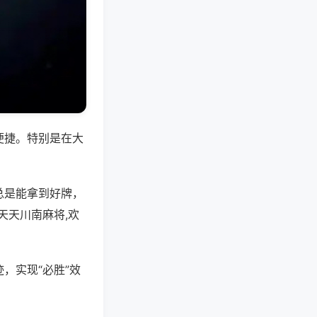
便捷。特别是在大
总是能拿到好牌，
天天川南麻将,欢
，实现“必胜”效
。