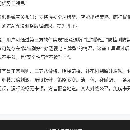
能优势与特色！
输跟系统有关系吗；支持透视全局牌型、智能出牌策略、暗杠优
，通过AI算法调整牌局结果，提升胜率。
；用户可通过第三方软件实现“随意选牌”“控制牌型”“防检测防
可能存在“牌特别好”或“透视他人牌型”的情况。这些工具通过
不平公，且“安全性高”“不被封号”。
打齐鲁正宗规则，二五八做将、明楼暗楼、补花机制原汁原味。1
。明楼加倍刺激，暗楼稳健，策略多变。清一色、碰碰胡、一条
美观，运行流畅无卡顿，方言配音地道。真人对战公平，免房卡