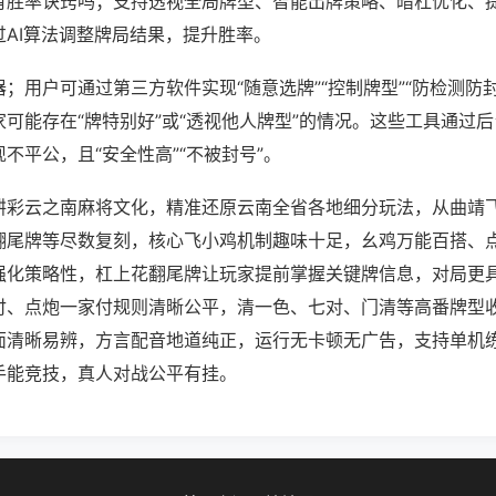
有胜率诀窍吗；支持透视全局牌型、智能出牌策略、暗杠优化、
过AI算法调整牌局结果，提升胜率。
；用户可通过第三方软件实现“随意选牌”“控制牌型”“防检测防
可能存在“牌特别好”或“透视他人牌型”的情况。这些工具通过
不平公，且“安全性高”“不被封号”。
耕彩云之南麻将文化，精准还原云南全省各地细分玩法，从曲靖
翻尾牌等尽数复刻，核心飞小鸡机制趣味十足，幺鸡万能百搭、
强化策略性，杠上花翻尾牌让玩家提前掌握关键牌信息，对局更
付、点炮一家付规则清晰公平，清一色、七对、门清等高番牌型
面清晰易辨，方言配音地道纯正，运行无卡顿无广告，支持单机
手能竞技，真人对战公平有挂。