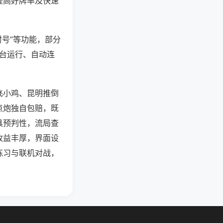
提高好牌率及快速
封号”等功能，部分
后台运行、自动连
飞小鸡、昆明推倒
点炮独自包赔，既
具预判性，流局查
收益丰厚，界面设
练习与联机对战，