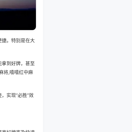
便捷。特别是在大
能拿到好牌，甚至
麻将,嘻嘻红中麻
，实现“必胜”效
。