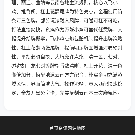
理、丽江、曲靖等云南各地主流规则，核心以飞小
鸡、推倒胡、杠上花翻尾牌为特色亮点，全程使用筒
条万三色牌，部分玩法融入风牌，可碰可杠不可吃，
打法直接爽快，幺鸡作为万能小鸡可替代任意牌，大
幅提升胡牌概率，飞小鸡点炮包赔机制提升出牌策略
性，杠上花翻两张尾牌，提前明示牌面增强对局预判
性，平胡必须自摸、大牌允许点炮，清一色、七对、
碰碰胡、龙七对等牌型番数清晰，杠上开花、清一色
翻倍加分，搭配地道云南方言配音，朴实亲切充满滇
域风情，界面简洁大气、操作流畅，真人匹配快速稳
定，亲友开黑免房卡，完美复刻云南本土搓麻氛围。
首页
资讯
网站地图