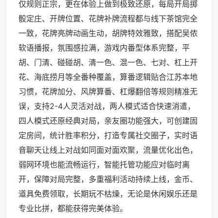
仅规则正宗，更在体验上做到极致还原，每局开局掷
骰定庄、开牌位置、花牌补牌流程都与线下茶馆完全
一致，花牌亮牌动画生动，胡牌特效雅致，搭配吴侬
软语播报，氛围感拉满，游戏内番型体系完整，平
胡、门清、碰碰胡、清一色、混一色、七对、杠上开
花、海底捞月等全番种覆盖，算番逻辑贴合江苏本地
习惯，花牌加分、风牌算番、杠爆翻倍等规则精准无
误，支持2-4人灵活对战，两人模式适合快速消遣，
四人模式还原经典对局，亲友圈功能强大，可创建固
定房间，统计胜率积分，打造专属社交圈子，实时语
音聊天让线上对战如同面对面欢聚，流量优化出色，
弱网环境也能流畅运行，智能托管功能应对临时离
开，保障对局完整，多重福利活动持续上线，金币、
道具免费领取，长期玩不枯燥，无论是休闲娱乐还是
专业比拼，都能获得完美体验。