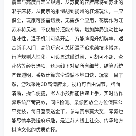
覆盖与高度自定义规则，从苏南的花牌麻将到苏北的
混子麻将，从南京的推倒胡到扬州的杠爆玩法，一应
俱全，玩家可按需切换，无需多个应用，花牌作为江
苏麻将灵魂，不仅加分还能补牌，增加牌局流动性与
趣味性，混子机制可选开启，万能牌提升胡牌率，适
合新手入门，高阶玩家可关闭混子追求纯技术博弈，
行牌规则人性化，可设置过碰过圈、可胡可不胡、查
花猪等经典选项，还原线下对局所有细节，结算系统
严谨透明，番数计算完全遵循本地口诀，玩家一目了
然，游戏采用3D高清牌桌，视角可自由调节，牌面
清晰，操作便捷，老人小孩都能快速上手，实时防作
弊系统严苛高效，同IP检测、录像回放全方位保障公
平竞技，每日登录送金币，参与赛事赢大奖，零氪也
能尽情享受搓麻乐趣，是江苏人线上社交、传承地方
棋牌文化的优质选择。