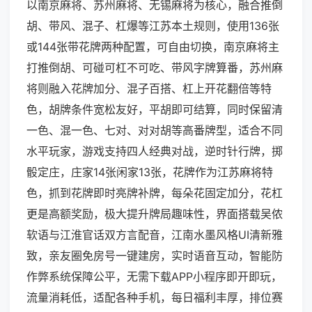
以南京麻将、苏州麻将、无锡麻将为核心，融合推倒
胡、带风、混子、杠爆等江苏本土规则，使用136张
或144张带花牌两种配置，可自由切换，南京麻将主
打推倒胡、可碰可杠不可吃、带风字牌算番，苏州麻
将则融入花牌加分、混子百搭、杠上开花翻倍等特
色，胡牌条件宽松友好，平胡即可结算，同时保留清
一色、混一色、七对、对对胡等高番牌型，适合不同
水平玩家，游戏支持四人经典对战，逆时针行牌，掷
骰定庄，庄家14张闲家13张，花牌作为江苏麻将特
色，抓到花牌即时亮牌补牌，每朵花固定加分，花杠
更是高额奖励，极大提升牌局趣味性，界面搭载吴侬
软语与江淮官话双方言配音，江南水墨风格UI清新雅
致，亲友圈免房号一键建房，实时语音互动，智能防
作弊系统保障公平，无需下载APP小程序即开即玩，
流量消耗低，适配各种手机，每日福利丰厚，排位赛