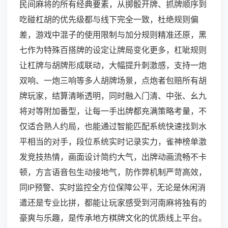
民间麻将的所有经典要素，从掷骰开牌、抓牌顺序到
吃碰杠胡的优先级都与线下完全一致，杜绝规则偏
差，游戏中混子的使用限制与加分规则精准还原，黑
七作为特殊百搭牌的设定让牌局变化更多，杠呲规则
让杠牌与胡牌形成联动，大幅提升刺激感，支持一炮
双响、一炮三响等多人胡牌场景，点炮者包赔所有胡
牌玩家，结算清晰透明，同时融入门清、中张、幺九
将对等附加番型，让每一手出牌都充满策略考量，不
仅适合熟人约局，也能通过智能匹配系统快速找到水
平相当的对手，段位系统实时记录实力，雀神榜单激
发竞技热情，画面设计简约大气，出牌动画流畅不卡
顿，方言语音包生动接地气，防作弊机制严苛高效，
同IP预警、实时监控全方位保障公平，无论是休闲消
遣还是专业比拼，都能让玩家感受到河南麻将独有的
豪爽与乐趣，是传承地方棋牌文化的优质线上平台。