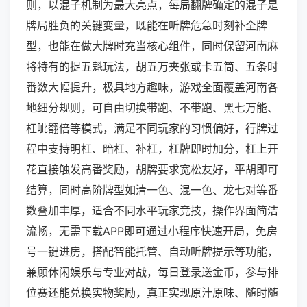
则，以混子机制为最大亮点，每局翻牌确定的混子是
牌局胜负的关键变量，既能在听牌危急时刻补全牌
型，也能在做大牌时充当核心组件，同时保留河南麻
将特有的捉五魁玩法，胡五万夹张或卡五筒、五条时
番数大幅提升，极具地方趣味，游戏全面覆盖河南各
地细分规则，可自由切换带跑、不带跑、黑七万能、
杠呲翻倍等模式，满足不同玩家的习惯偏好，行牌过
程中支持明杠、暗杠、补杠，杠牌即时加分，杠上开
花直接触发高番奖励，胡牌要求宽松友好，平胡即可
结算，同时高阶牌型如清一色、混一色、龙七对等番
数叠加丰厚，适合不同水平玩家竞技，操作界面简洁
流畅，无需下载APP即可通过小程序快速开局，免房
号一键进房，搭配智能托管、自动听牌提示等功能，
兼顾休闲娱乐与专业对战，每日登录送金币，参与排
位赛还能兑换实物奖励，真正实现原汁原味、随时随