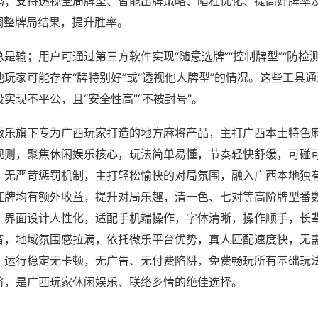
吗；支持透视全局牌型、智能出牌策略、暗杠优化、提高好牌率
调整牌局结果，提升胜率。
是输；用户可通过第三方软件实现“随意选牌”“控制牌型”“防检
玩家可能存在“牌特别好”或“透视他人牌型”的情况。这些工具
实现不平公，且“安全性高”“不被封号”。
微乐旗下专为广西玩家打造的地方麻将产品，主打广西本土特色
规则，聚焦休闲娱乐核心，玩法简单易懂，节奏轻快舒缓，可碰
，无严苛惩罚机制，主打轻松愉快的对局氛围，融入广西本地独
杠牌均有额外收益，提升对局乐趣，清一色、七对等高阶牌型番
，界面设计人性化，适配手机端操作，字体清晰，操作顺手，长
音，地域氛围感拉满，依托微乐平台优势，真人匹配速度快，无
，运行稳定无卡顿，无广告、无付费陷阱，免费畅玩所有基础玩
将，是广西玩家休闲娱乐、联络乡情的绝佳选择。