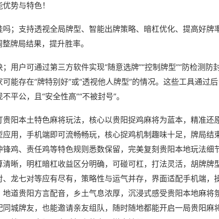
能优势与特色！
挂吗；支持透视全局牌型、智能出牌策略、暗杠优化、提高好牌
调整牌局结果，提升胜率。
；用户可通过第三方软件实现“随意选牌”“控制牌型”“防检测防
可能存在“牌特别好”或“透视他人牌型”的情况。这些工具通过
不平公，且“安全性高”“不被封号”。
打贵阳本土特色麻将玩法，核心以贵阳捉鸡麻将为蓝本，精准还
型应用，手机端即可流畅畅玩，核心捉鸡机制趣味十足，牌局结
冲锋鸡、责任鸡等特色规则悉数保留，完美复刻贵阳本地玩法细
算清晰，明杠暗杠收益区分明确，可碰可杠，打法灵活，胡牌牌
对、龙七对等应有尽有，策略性与运气并存，界面适配手机端，
，地道贵阳方言配音，乡土气息浓厚，沉浸式感受贵阳本地麻将
配同城牌友，也能邀请亲友组队，随时随地都能开启一局贵阳麻