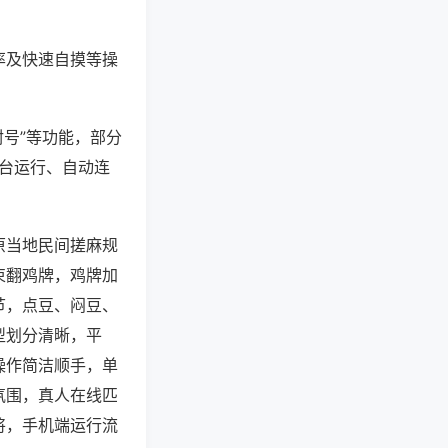
率及快速自摸等操
封号”等功能，部分
后台运行、自动连
原当地民间搓麻规
束翻鸡牌，鸡牌加
节，点豆、闷豆、
型划分清晰，平
操作简洁顺手，单
氛围，真人在线匹
将，手机端运行流