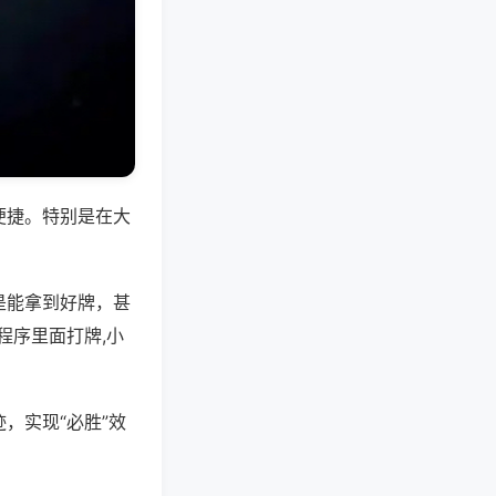
便捷。特别是在大
是能拿到好牌，甚
程序里面打牌,小
，实现“必胜”效
。