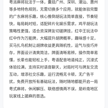
粤派麻将玩法于一体，囊括广州、深圳、潮汕、惠州
等多地特色规则，无需切换多个应用，就能体验完整
的广东麻将乐趣，核心推倒胡玩法简单直接，节奏轻
快，每局耗时短，适配碎片化娱乐需求，鸡平胡玩法
策略性更强，适合资深牌友切磋牌技，红中王玩法中
红中作为万能牌，大幅提升胡牌概率，趣味感十足，
买马扎鸟机制让胡牌收益更具随机性，运气与技巧并
存，界面设计清爽简洁，牌面清晰易辨，操作简单易
懂，长辈也能轻松上手，粤语配音地道纯正，沉浸式
体验拉满，支持实时语音聊天，对局时可与牌友交流
互动，增添社交乐趣，运行流畅无卡顿，无广告干
扰，免费开放所有基础玩法，随时随地都能开启一局
粤式麻将，休闲解压、联络感情两不误，是岭南地区
玩家线上搓麻的首选。