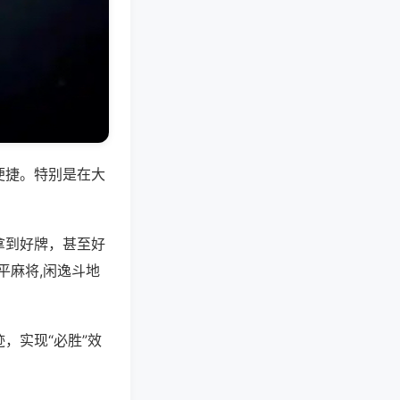
便捷。特别是在大
拿到好牌，甚至好
平麻将,闲逸斗地
，实现“必胜”效
。