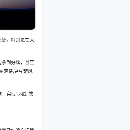
便捷。特别是在大
能拿到好牌，甚至
圈麻将,豆豆楚风
，实现“必胜”效
。