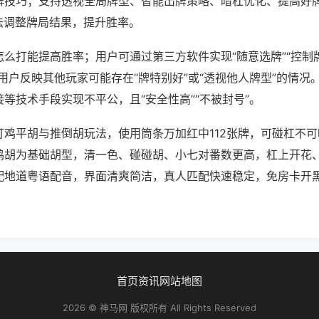
牌技巧；支持透视全局牌型、智能出牌策略、暗杠优化、提高好
法调整牌局结果，提升胜率。
么打能提高胜率；用户可通过第三方软件实现“随意选牌”“控制牌
用户反映其他玩家可能存在“牌特别好”或“透视他人牌型”的情况
等技术手段实现不平公，且“安全性高”“不被封号”。
打鸡平胡与推倒胡玩法，使用筒条万加红中112张牌，可碰杠不
鸡胡为基础胡型，清一色、碰碰胡、小七对番数更高，杠上开花
配地道粤语配音，界面清爽简洁，真人匹配快速稳定，免房卡开
首页
资讯
网站地图
2026 © 神马网 版权所有 All Rights Reserved