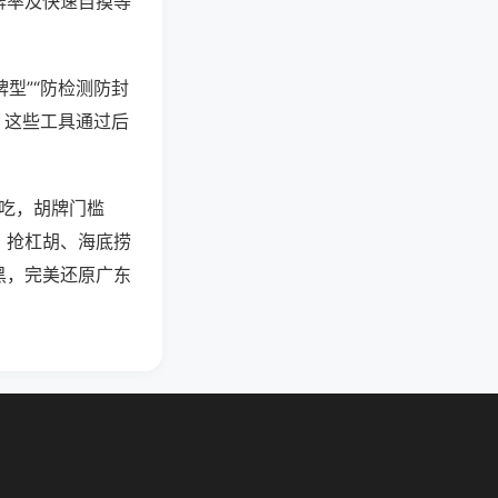
牌率及快速自摸等
型”“防检测防封
。这些工具通过后
可吃，胡牌门槛
、抢杠胡、海底捞
黑，完美还原广东