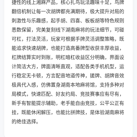
捷性的线上湘麻产品，核心扎鸟玩法趣味十足，鸟牌
翻倍机制让每一次胡牌都充满期待，极大提升对局的
刺激性与乐趣感，起手胡、四喜、板板胡等特色规则
悉数保留，完美复刻线下湖南麻将的玩法细节，可碰
可杠，打法灵活，玩家可根据手牌灵活调整策略，既
能追求快速胡牌，也能打造高番牌型收获丰厚收益，
杠牌结算实时到账，明杠暗杠收益区分明确，界面设
计简洁大方，牌面清晰直观，适配各类手机机型，运
行稳定无卡顿，方言配音地道传神，搓牌、胡牌音效
极具代入感，仿佛置身湖南本地麻将馆，支持多种对
局模式，快速匹配、好友约局、竞技赛事应有尽有，
新手有智能提示辅助，老手能自由竞技，公平公正有
挂，既能休闲解压，也能比拼牌技，是体验湖南麻将
的绝佳选择。