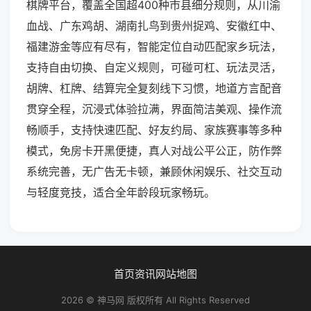
棋牌平台，覆盖全国超400种市县细分规则，从川渝
血战、广东鸡胡、湖南扎鸟到贵州捉鸡、安徽红中、
福建游金等应有尽有，智能定位自动匹配家乡玩法，
支持自由切换、自定义规则，可碰可杠、玩法灵活，
胡牌、杠牌、结算完全复刻线下习惯，地道方言配音
贯穿全程，沉浸式体验拉满，界面简洁美观、操作流
畅顺手，支持快速匹配、好友约局、家族赛事等多种
模式，免房卡开黑便捷，真人对战公平公正，防作弊
系统完善，无广告无卡顿，兼顾休闲娱乐、社交互动
与轻度竞技，适合全年龄段玩家畅玩。
首页
资讯
网站地图
2026 © 神马网 版权所有 All Rights Reserved