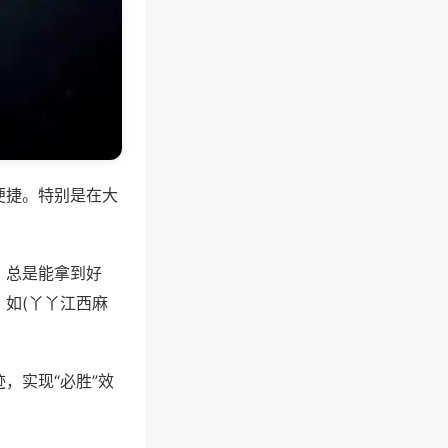
便捷。特别是在大
，总是能拿到好
如(丫丫江西麻
，实现“必胜”效
。