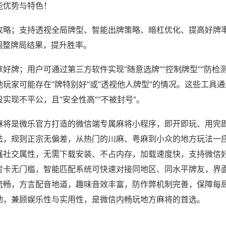
能优势与特色！
攻略；支持透视全局牌型、智能出牌策略、暗杠优化、提高好牌
调整牌局结果，提升胜率。
好牌；用户可通过第三方软件实现“随意选牌”“控制牌型”“防检
玩家可能存在“牌特别好”或“透视他人牌型”的情况。这些工具
实现不平公，且“安全性高”“不被封号”。
麻将是微乐官方打造的微信端专属麻将小程序，即开即玩、用完
法，规则正宗无偏差，从热门的川麻、粤麻到小众的地方玩法一
强社交属性，无需下载安装、不占内存，加载速度快，支持微信
房卡无门槛，智能匹配系统可快速对接同地区、同水平牌友，界
流畅，方言配音地道，趣味音效丰富，防作弊机制完善，保障每
动，兼顾娱乐性与实用性，是微信内畅玩地方麻将的首选。