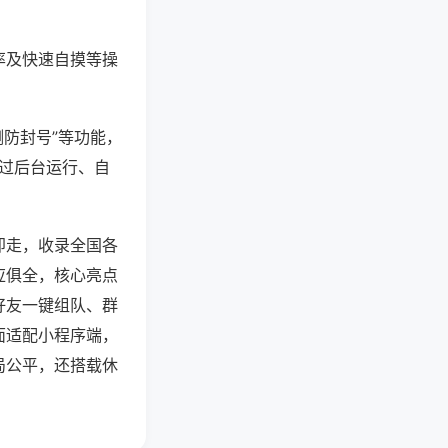
率及快速自摸等操
测防封号”等功能，
通过后台运行、自
即走，收录全国各
应俱全，核心亮点
好友一键组队、群
面适配小程序端，
局公平，还搭载休