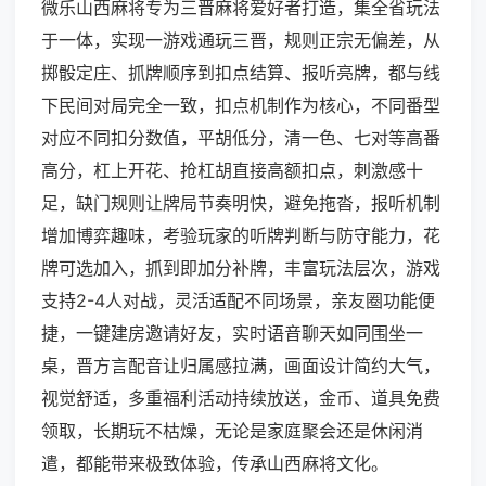
微乐山西麻将专为三晋麻将爱好者打造，集全省玩法
于一体，实现一游戏通玩三晋，规则正宗无偏差，从
掷骰定庄、抓牌顺序到扣点结算、报听亮牌，都与线
下民间对局完全一致，扣点机制作为核心，不同番型
对应不同扣分数值，平胡低分，清一色、七对等高番
高分，杠上开花、抢杠胡直接高额扣点，刺激感十
足，缺门规则让牌局节奏明快，避免拖沓，报听机制
增加博弈趣味，考验玩家的听牌判断与防守能力，花
牌可选加入，抓到即加分补牌，丰富玩法层次，游戏
支持2-4人对战，灵活适配不同场景，亲友圈功能便
捷，一键建房邀请好友，实时语音聊天如同围坐一
桌，晋方言配音让归属感拉满，画面设计简约大气，
视觉舒适，多重福利活动持续放送，金币、道具免费
领取，长期玩不枯燥，无论是家庭聚会还是休闲消
遣，都能带来极致体验，传承山西麻将文化。