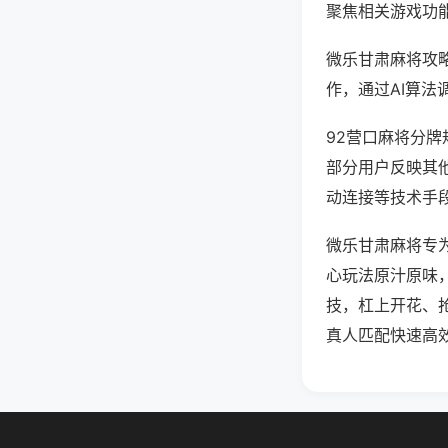
聚焦相关游戏功
微乐甘肃麻将攻
作，通过AI算法
92营口麻将分牌
部分用户反映其他
动连接等技术手段
微乐甘肃麻将专
心玩法原汁原味
技，杠上开花、
真人匹配快速高