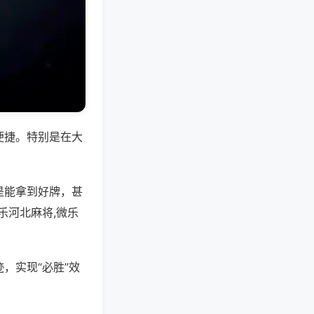
便捷。特别是在大
是能拿到好牌，甚
乐河北麻将,微乐
，实现“必胜”效
。