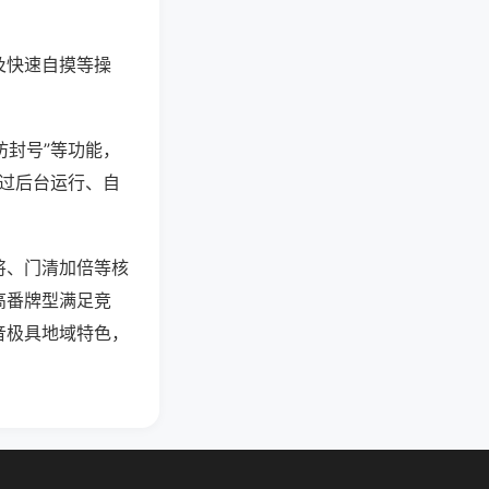
及快速自摸等操
防封号”等功能，
通过后台运行、自
将、门清加倍等核
高番牌型满足竞
音极具地域特色，