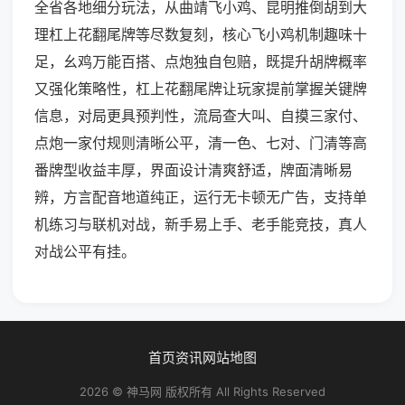
全省各地细分玩法，从曲靖飞小鸡、昆明推倒胡到大
理杠上花翻尾牌等尽数复刻，核心飞小鸡机制趣味十
足，幺鸡万能百搭、点炮独自包赔，既提升胡牌概率
又强化策略性，杠上花翻尾牌让玩家提前掌握关键牌
信息，对局更具预判性，流局查大叫、自摸三家付、
点炮一家付规则清晰公平，清一色、七对、门清等高
番牌型收益丰厚，界面设计清爽舒适，牌面清晰易
辨，方言配音地道纯正，运行无卡顿无广告，支持单
机练习与联机对战，新手易上手、老手能竞技，真人
对战公平有挂。
首页
资讯
网站地图
2026 © 神马网 版权所有 All Rights Reserved