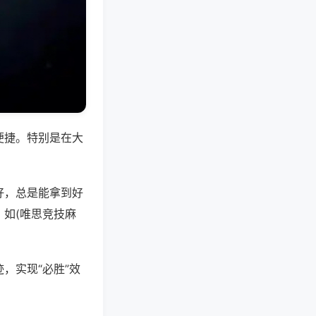
便捷。特别是在大
好，总是能拿到好
如(唯思竞技麻
，实现“必胜”效
。