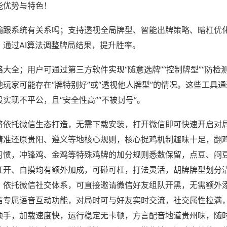
能优势与特色！
输跟系统有关系吗；支持透视全局牌型、智能出牌策略、暗杠优
，通过AI算法调整牌局结果，提升胜率。
大全；用户可通过第三方软件实现“随意选牌”“控制牌型”“防检
玩家可能存在“牌特别好”或“透视他人牌型”的情况。这些工具
实现不平公，且“安全性高”“不被封号”。
将依托微信生态打造，无需下载安装，打开微信即可快速开启对
精准还原贵阳、遵义等地核心规则，核心捉鸡机制趣味十足，翻
习惯，冲锋鸡、金鸡等特殊鸡牌的加分规则悉数保留，点豆、闷
杠开、自摸均有额外加成，可碰可杠，打法灵活，胡牌牌型划分
，依托微信社交体系，可直接邀请微信好友组队开黑，无需额外
信专属语音互动功能，对局时可与好友实时交流，社交属性拉满
顺手，加载速度快，运行稳定无卡顿，方言配音地道贵州味，随