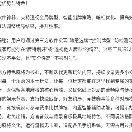
能优势与特色！
软件神器；支持透视全局牌型、智能出牌策略、暗杠优化、提高
算法调整牌局结果，提升胜率。
秘；用户可通过第三方软件实现“随意选牌”“控制牌型”“防检测
家可能存在“牌特别好”或“透视他人牌型”的情况。这些工具通
现不平公，且“安全性高”“不被封号”。
地方特色麻将为核心，不断迭代更新玩法内容，持续收录更多小
国每一个角落的本土玩法，让每一位玩家都能在这里找到专属的
新，既保留各地麻将的核心精髓，又优化线上对局的流畅度与便
群的娱乐节奏，支持快速匹配、好友约局、竞技赛事等多种对局
情，竞技玩家可参与赛事比拼牌技，内置智能辅助功能，可提示
局，避免出错，方言音效与背景音乐极具地域特色，不同玩法搭
的麻将文化，运行流畅无卡顿，适配各类手机系统，无需占用过