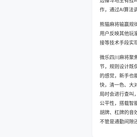
边锋斗地主有挂
作，通过AI算法
熊猫麻将输赢规律
用户反映其他玩家
接等技术手段实现
微乐四川麻将聚
节，规则设计既
的感觉，新手也
快，清一色、大
局时会进行查叫
公平性，搭载智
胡牌、杠牌的音
不管是通勤间隙