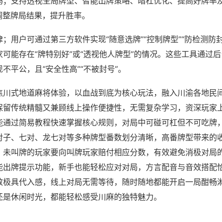
吗；支持透视全局牌型、智能出牌策略、暗杠优化、提高好牌率
调整牌局结果，提升胜率。
；用户可通过第三方软件实现“随意选牌”“控制牌型”“防检测防
可能存在“牌特别好”或“透视他人牌型”的情况。这些工具通过
不平公，且“安全性高”“不被封号”。
焦川式地道麻将体验，以血战到底为核心玩法，融入川渝各地民
保留传统精髓又兼顾线上操作便捷性，无需复杂学习，资深玩家
能通过简易教程快速掌握核心规则，对局中可碰可杠但不可吃牌
对子、七对、龙七对等多种牌型番数划分清晰，高番牌型带来的
，未叫牌的玩家要向叫牌玩家赔付相应分数，有效避免消极对局
能出牌提示功能，新手也能轻松应对对局，方言配音与音效搭配
效极具代入感，线上对局无需等待，随时随地都能开启一局酣畅
还是休闲时光，都能轻松感受川麻的独特魅力。