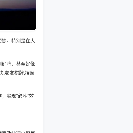
便捷。特别是在大
到好牌，甚至好像
,老友棋牌,搜圈
，实现“必胜”效
。