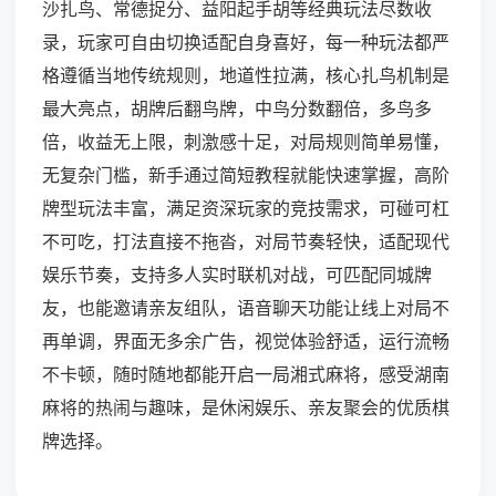
沙扎鸟、常德捉分、益阳起手胡等经典玩法尽数收
录，玩家可自由切换适配自身喜好，每一种玩法都严
格遵循当地传统规则，地道性拉满，核心扎鸟机制是
最大亮点，胡牌后翻鸟牌，中鸟分数翻倍，多鸟多
倍，收益无上限，刺激感十足，对局规则简单易懂，
无复杂门槛，新手通过简短教程就能快速掌握，高阶
牌型玩法丰富，满足资深玩家的竞技需求，可碰可杠
不可吃，打法直接不拖沓，对局节奏轻快，适配现代
娱乐节奏，支持多人实时联机对战，可匹配同城牌
友，也能邀请亲友组队，语音聊天功能让线上对局不
再单调，界面无多余广告，视觉体验舒适，运行流畅
不卡顿，随时随地都能开启一局湘式麻将，感受湖南
麻将的热闹与趣味，是休闲娱乐、亲友聚会的优质棋
牌选择。