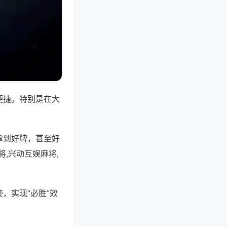
便捷。特别是在大
拿到好牌，甚至好
,兴动互娱麻将,
，实现“必胜”效
。