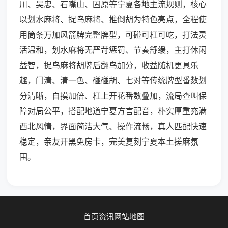
川、吴忠、石嘴山、固原等宁夏各地主流规则，核心
以划水麻将、捉鸟麻将、推倒胡为特色亮点，全程使
用筒条万加风箭牌完整牌型，可碰可杠可吃，打法灵
活温和，划水麻将无严苛惩罚、节奏舒缓，主打休闲
益智，捉鸟麻将胡牌后翻鸟加分，收益随机更具乐
趣，门清、清一色、碰碰胡、七对等传统牌型番数划
分清晰，自摸加倍、杠上开花番数叠加，流局查叫保
障对局公平，搭配地道宁夏方言配音，朴实厚重充满
西北风情，界面简洁大气、操作流畅，真人匹配快速
稳定，亲友开黑免房卡，完美复刻宁夏本土搓麻氛
围。
首页
资讯
网站地图