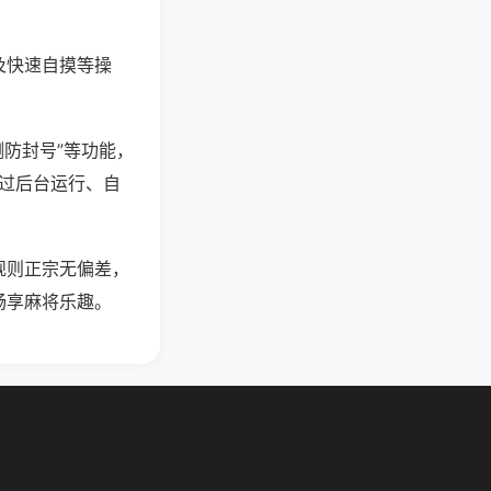
及快速自摸等操
测防封号”等功能，
通过后台运行、自
规则正宗无偏差，
畅享麻将乐趣。