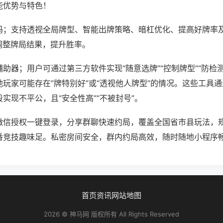
能优势与特色！
吗；支持透视全局牌型、智能出牌策略、暗杠优化、提高好牌率
调整牌局结果，提升胜率。
助器；用户可通过第三方软件实现“随意选牌”“控制牌型”“防检
玩家可能存在“牌特别好”或“透视他人牌型”的情况。这些工具
实现不平公，且“安全性高”“不被封号”。
微信授权一键登录，分享群聊快速约局，覆盖全国省市县玩法，
番竞技趣味足。私密房间安全，群内约局高效，随时随地小程序
首页
资讯
网站地图
2026 © 神马网 版权所有 All Rights Reserved