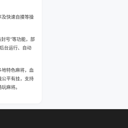
率及快速自摸等操
防封号”等功能，部
过后台运行、自动
多地特色麻将，血
战公平有挂，支持
畅玩麻将。