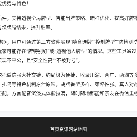
能优势与特色！
插件；支持透视全局牌型、智能出牌策略、暗杠优化、提高好牌
调整牌局结果，提升胜率。
器；用户可通过第三方软件实现“随意选牌”“控制牌型”“防检测
家可能存在“牌特别好”或“透视他人牌型”的情况。这些工具通
现不平公，且“安全性高”“不被封号”。
依托微信强大社交链，约局极为便捷，收录川渝、两广、两湖等
、扎鸟等特色机制原汁原味，胡牌番型多样、策略性强。真人对
匹配，方言配音沉浸式体验拉满，随时随地都能和亲友在微信里
首页
资讯
网站地图