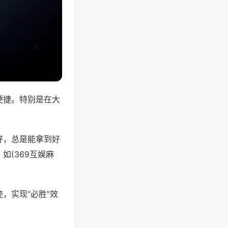
便捷。特别是在大
好，总是能拿到好
(369互娱麻
，实现“必胜”效
。