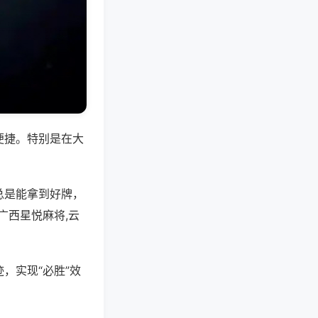
便捷。特别是在大
总是能拿到好牌，
广西星悦麻将,云
，实现“必胜”效
。