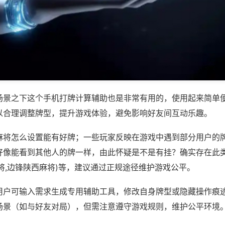
场景之下这个手机打牌计算辅助也是非常有用的，使用起来简单
以合理调整牌型，提升游戏体验，避免影响好友间互动乐趣。
麻将怎么设置能有好牌；一些玩家反映在游戏中遇到部分用户的
好像能看到其他人的牌一样，由此怀疑是不是有挂？确实存在此类
将,边锋陕西麻将)等，建议通过正规途径维护游戏公平。
用户可输入需求生成专用辅助工具，修改自身牌型或隐藏操作痕迹
场景（如与好友对局），但需注意遵守游戏规则，维护公平环境