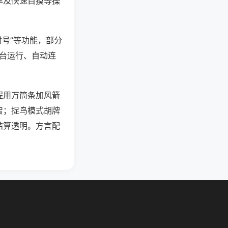
率及快速自摸等操
封号”等功能，部分
后台运行、自动连
程用万筒条加风箭
智；捉鸟模式胡牌
结算透明。方言配