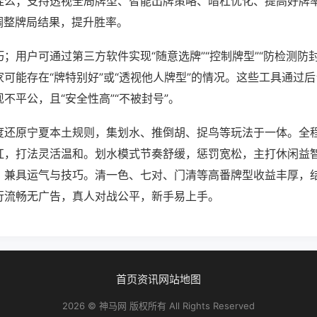
挂么；支持透视全局牌型、智能出牌策略、暗杠优化、提高好牌
调整牌局结果，提升胜率。
；用户可通过第三方软件实现“随意选牌”“控制牌型”“防检测防
可能存在“牌特别好”或“透视他人牌型”的情况。这些工具通过
不平公，且“安全性高”“不被封号”。
度还原宁夏本土规则，集划水、推倒胡、捉鸟等玩法于一体。全
杠，打法灵活温和。划水模式节奏舒缓，惩罚宽松，主打休闲益
，兼具运气与技巧。清一色、七对、门清等高番牌型收益丰厚，
行流畅无广告，真人对战公平，新手易上手。
首页
资讯
网站地图
2026 © 神马网 版权所有 All Rights Reserved