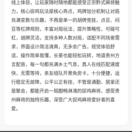
线上体验，让玩家随时随地都能感受正宗黔式麻将魅
力，核心捉鸡玩法是核心亮点，鸡牌加分机制让对局
充满变数与乐趣，不再是单一的胡牌竞技，点豆、闷
豆等杠牌规则，丰富对局玩法，提升策略性，可碰可
杠，胡牌灵活，支持多种人数对局，适配不同场景需
求，界面设计简洁清爽，无多余广告，视觉体验舒
适，操作简单易懂，长辈也能轻松玩转，地道贵州方
言配音，每一句都充满乡土气息，真人在线匹配速度
快，无需等待，亲友组队开黑免房卡，十分便捷，运
行稳定无故障，公平公正有挂，不管是通勤、居家还
是聚会，都能开启一局酣畅淋漓的捉鸡麻将，感受贵
州麻将的独特乐趣，深受广大捉鸡麻将爱好者的喜
爱。